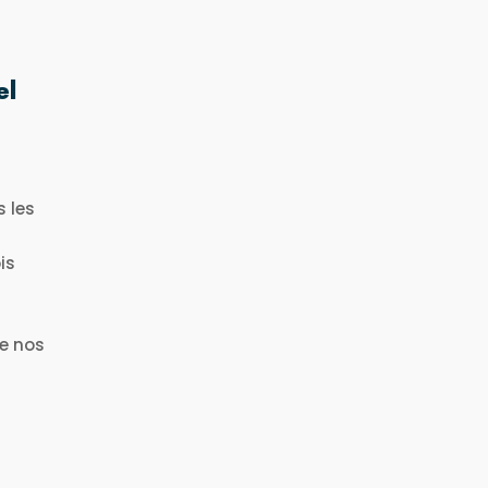
el
s les
is
de nos