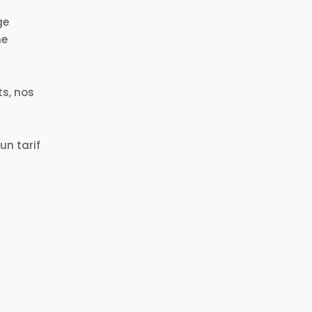
ge
ne
ts, nos
n tarif