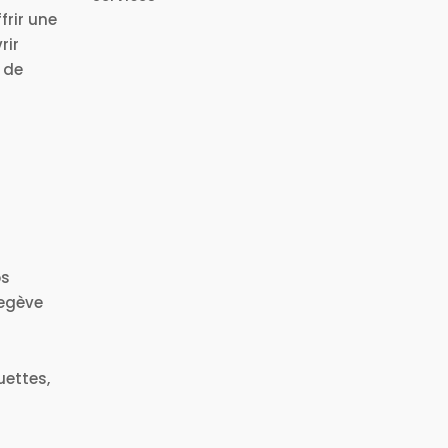
frir une
rir
 de
os
Megève
uettes,